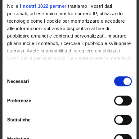
Noi e
i nostri 1022 partner
trattiamo i vostri dati
personali, ad esempio il vostro numero IP, utilizzando
tecnologie come i cookie per memorizzare e accedere
alle informazioni sul vostro dispositivo al fine di
pubblicare annunci e contenuti personalizzati, misurare
gli annunci e i contenuti, ricercare il pubblico e sviluppare
Information and reports for the
i servizi. Avete la possibilità di scegliere chi utilizza i
student component
vostri dati e per quali scopi. Le vostre scelte in materia di
privacy sono applicabili solo su questa proprietà digitale
in cui avete effettuato le vostre scelte. È possibile
If you want to consult the channels and services
S
modificare o revocare il proprio consenso in qualsiasi
Necessari
made available by the University and reserved for
e
momento dalla Dichiarazione sui cookie o facendo clic
students enrolled in any course offered by the
l
sull'icona di attivazione della privacy.
University of Verona (courses of study, specialization,
e
Preferenze
doctorate, single courses, advanced courses, master's
z
Con il tuo consenso, vorremmo anche:
degrees, etc.) consult the service
References for
i
raccogliere informazioni sulla tua posizione
information and reports by the student component
o
Statistiche
geografica, con un'approssimazione di qualche
available in Myunivr.
n
metro,
e
Marketing