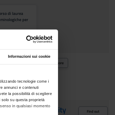
orso di laurea
riminologiche per
Informazioni sui cookie
ttee (CPDS)
Find out more
utilizzando tecnologie come i
denti
re annunci e contenuti
vete la possibilità di scegliere
li solo su questa proprietà
consenso in qualsiasi momento
ee programme quality
Find out