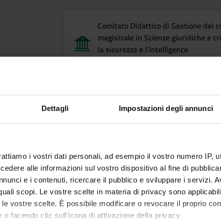
Comitato Didattico di Gestione del c
magistrale in Scienze giuridiche e c
la sicurezza e l’intelligence
Presidente: Flor Roberto
Dettagli
Impostazioni degli annunci
Joint Teaching Staff-Student Commi
rattiamo i vostri dati personali, ad esempio il vostro numero IP, 
Commissione Paritetica Docenti-Stu
dere alle informazioni sul vostro dispositivo al fine di pubblica
nunci e i contenuti, ricercare il pubblico e sviluppare i servizi. A
r quali scopi. Le vostre scelte in materia di privacy sono applicabi
to le vostre scelte. È possibile modificare o revocare il proprio 
 staff member responsible for degr
 o facendo clic sull'icona di attivazione della privacy.