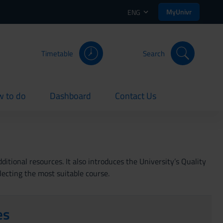
MyUnivr
ENG
Timetable
Search
 to do
Dashboard
Contact Us
rent
current
current
itional resources. It also introduces the University’s Quality
lecting the most suitable course.
es