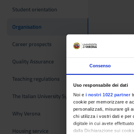
Student orientation
Organisation
Career prospects
Quality Assurance
Consenso
Teaching regulations
Uso responsabile dei dati
Noi e
i nostri 1022 partner
t
The Italian University System
cookie per memorizzare e acce
personalizzati, misurare gli an
Why Verona
chi utilizza i vostri dati e pe
digitale in cui avete effettua
Teaching
Housing service
dalla Dichiarazione sui cookie