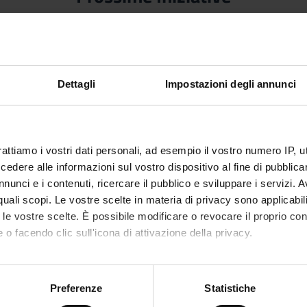
L’Università di Verona ospita
BIOTECH2026, il Congresso Italiano
Dettagli
Impostazioni degli annunci
delle Biotecnologie
Tre giorni di ricerca, innovazione e networking con oltre
200 partecipanti dall’Italia e dall’estero Dal 24 al 26
giugno, la suggestiva sede di Santa Marta
dell’Università di Verona ha fatto da cornice a
rattiamo i vostri dati personali, ad esempio il vostro numero IP, 
From:
Salvatore Fusco
BIOTECH2026 &ndash
dere alle informazioni sul vostro dispositivo al fine di pubblica
Data inizio:
nunci e i contenuti, ricercare il pubblico e sviluppare i servizi. A
r quali scopi. Le vostre scelte in materia di privacy sono applicabi
to le vostre scelte. È possibile modificare o revocare il proprio 
 o facendo clic sull'icona di attivazione della privacy.
See all
mo anche:
oni sulla tua posizione geografica, con un'approssimazione di qu
Preferenze
Statistiche
spositivo, scansionandolo attivamente alla ricerca di caratteristich