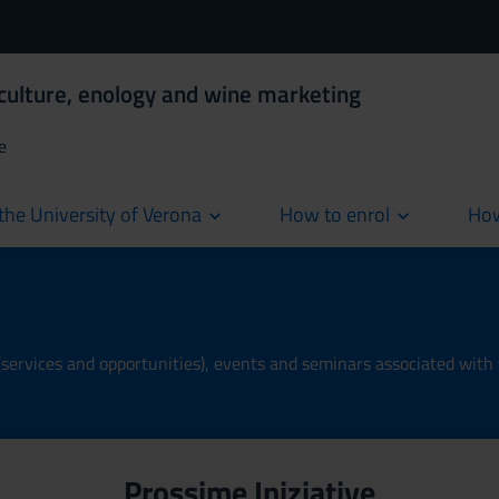
iculture, enology and wine marketing
e
the University of Verona
How to enrol
How
cur
 (services and opportunities), events and seminars associated with 
Prossime Iniziative