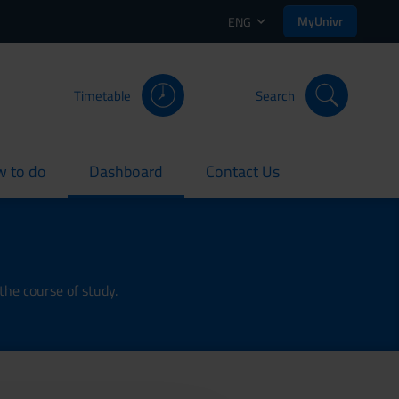
MyUnivr
ENG
Timetable
Search
 to do
Dashboard
Contact Us
rent
current
current
the course of study.