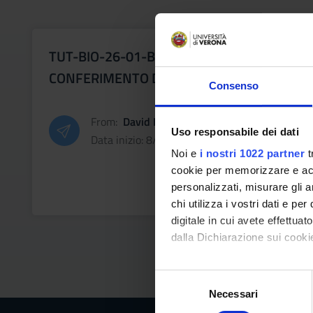
TUT-BIO-26-01-BANDO PER IL
CONFERIMENTO DI N. 74 ASSEGNI PER
Consenso
L’ATTIVAZIONE DEL SERVIZIO DI
TUTORATO DIDATTICO - A.A. 2026/2027
From:
David Bolzonella
Uso responsabile dei dati
Data inizio: 8/21/26
(1° semestre e annuali) -
Noi e
i nostri 1022 partner
t
DIPARTIMENTO DI BIOTECNOLOGIE
cookie per memorizzare e acce
personalizzati, misurare gli an
chi utilizza i vostri dati e pe
digitale in cui avete effettua
dalla Dichiarazione sui cookie
Con il tuo consenso, vorrem
S
raccogliere informazi
Necessari
e
Identificare il tuo di
l