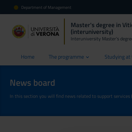
Department of Management
Master's degree in Vit
(interuniversity)
Interuniversity Master's degre
Home
The programme
Studying at 
current
News board
In this section you will find news related to support services