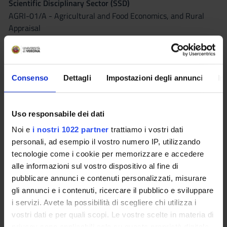
Scientific Disciplinary Sector (SSD)
AGRI-01/A - Agricultural and Food Economics, and Rural
Appraisal
Period
Secondo semestre LM dal Feb 22, 2027 al May 20, 2027.
Consenso
Dettagli
Impostazioni degli annunci
In
Courses Single
Authorized
Uso responsabile dei dati
Lessons timetable
Seminars
0
Noi e
i nostri 1022 partner
trattiamo i vostri dati
personali, ad esempio il vostro numero IP, utilizzando
Learning objectives
tecnologie come i cookie per memorizzare e accedere
alle informazioni sul vostro dispositivo al fine di
The course aims to introduce students to the topics of wine
pubblicare annunci e contenuti personalizzati, misurare
supply chain management, trade, consumer behavior, and
gli annunci e i contenuti, ricercare il pubblico e sviluppare
marketing of wine and alcoholic beverages.
i servizi. Avete la possibilità di scegliere chi utilizza i
Supply Chain
vostri dati e per quali scopi. Le vostre scelte in materia di
The study of supply chains aims to outline approaches and
privacy sono applicabili solo su questa proprietà digitale