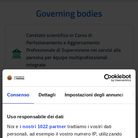
Governing bodies
Comitato scientifico in Corso di
Perfezionamento e Aggiornamento
Professionale di Supervisione nei servizi alla
persona per équipe multiprofessionali
integrate
Presidente: Sartori Riccardo
Consenso
Dettagli
Impostazioni degli annunci
In
Teaching contacts details
Uso responsabile dei dati
Noi e
i nostri 1022 partner
trattiamo i vostri dati
Sartori Michele
personali, ad esempio il vostro numero IP, utilizzando