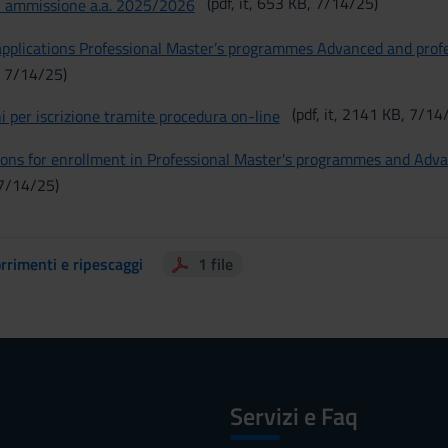
(pdf, it, 653 KB, 7/14/25)
i ammissione a.a. 2025/2026
r applications Professional Master’s programmes Advanced and pr
B, 7/14/25)
(pdf, it, 2141 KB, 7/14
ni per iscrizione tramite procedura on-line
tions for enrollment in Professional Master's programmes and Adv
 7/14/25)
rrimenti e ripescaggi
1 file
Servizi e Faq