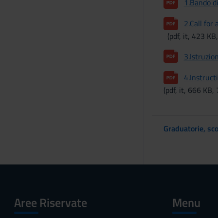
1.Bando d
2.Call fo
(pdf, it, 423 K
3.Istruzio
4.Instruc
(pdf, it, 666 KB,
Graduatorie, sco
Aree Riservate
Menu