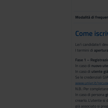
Modalità di freque
Come iscri
Le/i candidate/i dev
I termini di
apertur
Fase 1 – Registraz
In caso di
nuovo ute
In caso di
utente già
Se le credenziali GI
www.univr.it/recupe
N.B.: Per completare
In caso di persona
g
crearlo. L’utente si 
già associato si pre