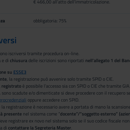
€ 466,00 all’atto dell’immatricolazione.
nza
obbligatoria: 75%
versi
ono iscriversi tramite procedura on-line.
a
e di
chiusura
delle iscrizioni sono riportati
nell’allegato 1 del Ba
ione su
ESSE3
nte
, la registrazione può avvenire solo tramite SPID o CIE.
 registrato
è possibile l’accesso sia con SPID o CIE che tramite GIA
A sono scadute e/o dimenticate si deve procedere con il recupero se
rocredenziali
oppure accedere con SPID.
 la registrazione è necessario avere a portata di mano la scansion
ià presente
nel sistema come “
docente”/”soggetto esterno” (azie
deve registrare ex novo nel sistema solo se il suo codice fiscale non è
ga di
contattare la Segreteria Master
.