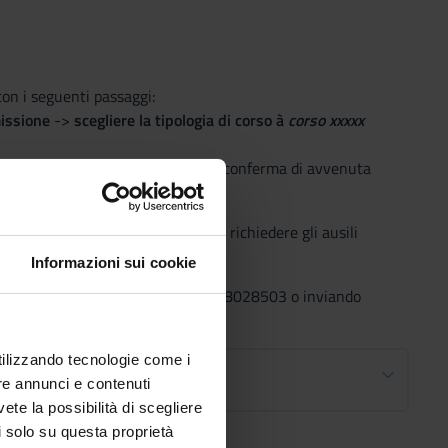
con i seguenti passaggi:
missione
->
scegliere la tipologia di corso à
corso xxxxx
pilogativi e un’e-mail automatica di conferma di avvenuta
ecifici dell’apprendimento possono richiedere gli ausili
 L. 170/2010).
Informazioni sui cookie
st Laurea telefonando al numero 045 8028503 o inviando
utilizzando tecnologie come i
re annunci e contenuti
vete la possibilità di scegliere
li solo su questa proprietà