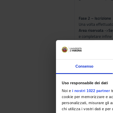
Fase 2 – Iscrizione
Una volta effettuato
Area riservata
->
Se
e completare infine 
Al termine della pro
iscrizione al concor
Qualora siano previs
necessari (L. 5.02.1
Consenso
Per informazioni e s
un’email a
segreter
Uso responsabile dei dati
Noi e
i nostri 1022 partner
t
Video Tuto
cookie per memorizzare e acce
personalizzati, misurare gli an
chi utilizza i vostri dati e pe