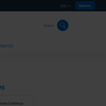
MyUnivr
ENG
Search
tact Us
rent
es
zione Continua