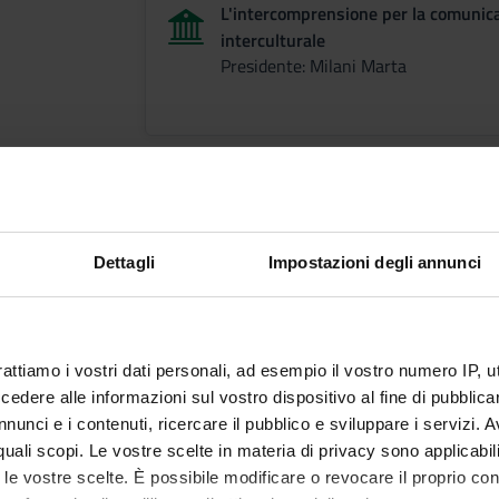
L'intercomprensione per la comunic
interculturale
Presidente: Milani Marta
Teaching contacts d
Dettagli
Impostazioni degli annunci
prof.ssa Marta Milani
e.mail: marta.milani@univr.it
tel: 045 8028147
rattiamo i vostri dati personali, ad esempio il vostro numero IP, 
dere alle informazioni sul vostro dispositivo al fine di pubblica
nunci e i contenuti, ricercare il pubblico e sviluppare i servizi. A
Course directo
r quali scopi. Le vostre scelte in materia di privacy sono applicabi
to le vostre scelte. È possibile modificare o revocare il proprio 