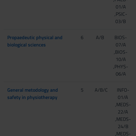
01/A
,PSIC-
03/B
Propaedeutic physical and
6
A/B
BIOS-
biological sciences
07/A
,BIOS-
10/A
,PHYS-
06/A
General metodology and
5
A/B/C
INFO-
safety in physiotherapy
01/A
,MEDS-
22/A
,MEDS-
24/B
,MEDS-