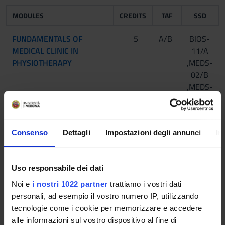
MODULES
CREDITS
TAF
SSD
FUNDAMENTALS OF
5
A/B
BIOS-
MEDICAL CLINIC IN
11/A
PHYSIOTHERAPY
,MEDS-
02/B
,MEDS-
03/A
,MEDS-
05/A
Consenso
Dettagli
Impostazioni degli annunci
In
ADVANCED
6
A/B
MEDS-
METHODOLOGIES IN
24/A
Uso responsabile dei dati
MUSCLE-SKELETAL
,MEDS-
Noi e
i nostri 1022 partner
trattiamo i vostri dati
PHYSIOTHERAPY AND
26/C
personali, ad esempio il vostro numero IP, utilizzando
RESEARCH INTRODUCTION
,PHIL-
tecnologie come i cookie per memorizzare e accedere
02/A
alle informazioni sul vostro dispositivo al fine di