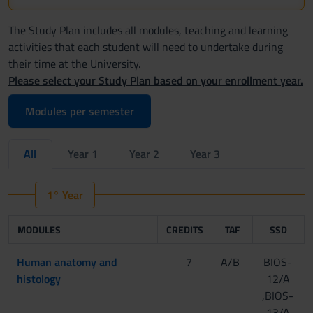
The Study Plan includes all modules, teaching and learning
activities that each student will need to undertake during
their time at the University.
Please select your Study Plan based on your enrollment year.
Modules per semester
All
Year 1
Year 2
Year 3
1° Year
MODULES
CREDITS
TAF
SSD
Human anatomy and
7
A/B
BIOS-
histology
12/A
,BIOS-
13/A