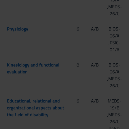
,MEDS-
26/C
Physiology
6
A/B
BIOS-
06/A
,PSIC-
01/A
Kinesiology and functional
8
A/B
BIOS-
evaluation
06/A
,MEDS-
26/C
Educational, relational and
6
A/B
MEDS-
organizational aspects about
19/B
the field of disability
,MEDS-
26/C
,PAED-