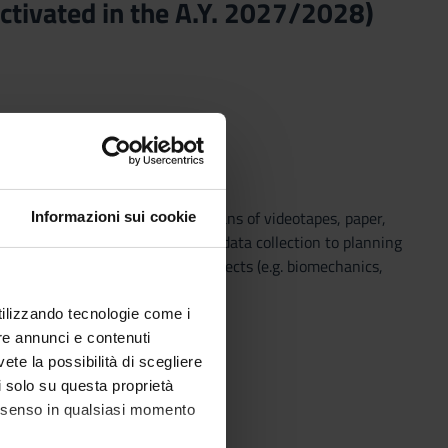
activated in the A.Y. 2027/2028)
ss on real clinical cases, by means of videotapes, paper,
Informazioni sui cookie
 Develop clinical reasoning from data collection to planning
taking into account the main aspects (e.g. biomechanics,
utilizzando tecnologie come i
re annunci e contenuti
vete la possibilità di scegliere
li solo su questa proprietà
consenso in qualsiasi momento