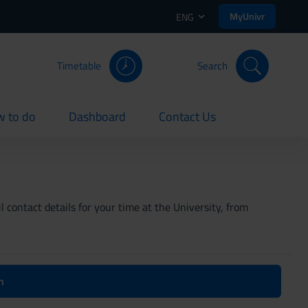
MyUnivr
ENG
Timetable
Search
 to do
Dashboard
Contact Us
rent
current
current
 contact details for your time at the University, from
n