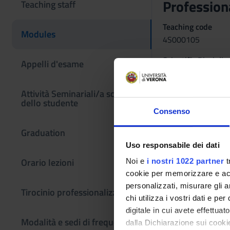
Professiona
Teaching staff
Teaching code
Modules
4S000105
Scientific Discipli
Appelli d'esame
MEDS-26/C - Scienze
Learning obje
Attività Seminariali/a scelta
dello studente
Use knowledge acquir
Consenso
simulated cases with
Graduation
and implementation 
Uso responsabile dei dati
communication, educ
Orario lezioni
Noi e
i nostri 1022 partner
t
cookie per memorizzare e acce
personalizzati, misurare gli an
Tirocinio professionalizzante
chi utilizza i vostri dati e pe
digitale in cui avete effettua
Modalità e sedi di frequenza
dalla Dichiarazione sui cookie