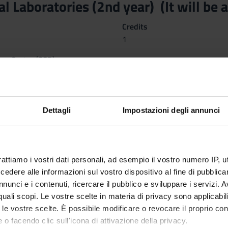
l Laboratories (2nd year) (It will be 
Credits
1
nary Sector (SSD)
 delle professioni sanitarie della riabilitazione
ctives
ed from frontal lessons in the planning of the physiotherapy proce
Dettagli
Impostazioni degli annunci
 patients affected by musculoskeletal or neurological pathologies.
of physiotherapy intervention. Organize therapeutic exercises by 
ation and others) and applying basic manual therapy techniques.
rattiamo i vostri dati personali, ad esempio il vostro numero IP, 
dere alle informazioni sul vostro dispositivo al fine di pubblica
nunci e i contenuti, ricercare il pubblico e sviluppare i servizi. A
r quali scopi. Le vostre scelte in materia di privacy sono applicabi
to le vostre scelte. È possibile modificare o revocare il proprio 
 o facendo clic sull'icona di attivazione della privacy.