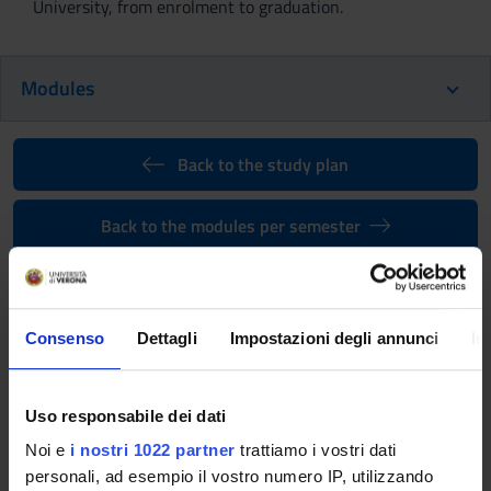
University, from enrolment to graduation.
Modules
Back to the study plan
Back to the modules per semester
OCCUPATIONAL MEDICINE AND
PREVENTION OF THE DISEASES
CAUSED BY MANUAL LOADING
Consenso
Dettagli
Impostazioni degli annunci
In
(2026/2027)
Uso responsabile dei dati
Teaching code
Teacher
4S007257
Not yet assigned
Noi e
i nostri 1022 partner
trattiamo i vostri dati
personali, ad esempio il vostro numero IP, utilizzando