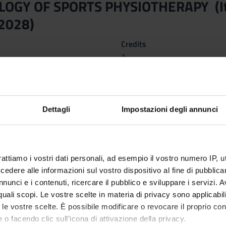
GY OF SPORTS PHYSIOTHERAPY (It wil
/2028)
Credits
1
nary Sector (SSD)
 delle professioni sanitarie della riabilitazione
ctives
Dettagli
Impostazioni degli annunci
and intervention strategies (preventive, curative, rehabilitative) 
-specific dysfunctions. Know and be able to apply the principles of
rattiamo i vostri dati personali, ad esempio il vostro numero IP, 
dere alle informazioni sul vostro dispositivo al fine di pubblica
nunci e i contenuti, ricercare il pubblico e sviluppare i servizi. A
r quali scopi. Le vostre scelte in materia di privacy sono applicabi
to le vostre scelte. È possibile modificare o revocare il proprio 
 o facendo clic sull'icona di attivazione della privacy.