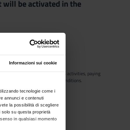
l be activated in the
Informazioni sui cookie
in dysfunctions related to sports activities, paying
 intervention in case of severe conditions.
utilizzando tecnologie come i
re annunci e contenuti
vete la possibilità di scegliere
li solo su questa proprietà
consenso in qualsiasi momento