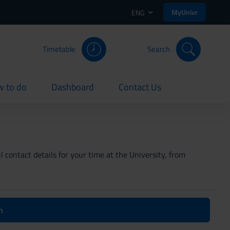
MyUnivr
ENG
Timetable
Search
 to do
Dashboard
Contact Us
rent
current
current
 contact details for your time at the University, from
n