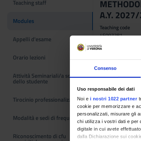
METHODOLO
Teaching staff
A.Y. 2027
Modules
Teaching code
4S007281
Appelli d'esame
Scientific Discipli
MEDS-26/C - Scienze
Orario lezioni
Learning obje
Consenso
Attività Seminariali/a scelta
Know the assessment 
dello studente
attention to gesture
Uso responsabile dei dati
Tirocinio professionalizzante
Noi e
i nostri 1022 partner
t
cookie per memorizzare e acce
personalizzati, misurare gli an
Modalità e sedi di frequenza
chi utilizza i vostri dati e pe
digitale in cui avete effettua
Riconoscimento di cfu
dalla Dichiarazione sui cookie