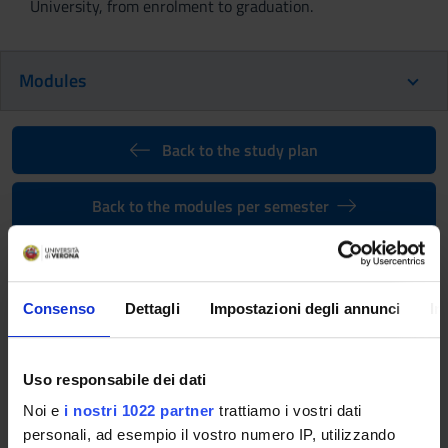
University, from enrolment to graduation.
Modules
Back to the study plan
Back to the modules per semester
OCCUPATIONAL MEDICINE AND
PREVENTION OF THE DISEASES
CAUSED BY MANUAL LOADING
Consenso
Dettagli
Impostazioni degli annunci
In
(2026/2027)
Uso responsabile dei dati
Teaching code
Teacher
4S007257
Not yet assigned
Noi e
i nostri 1022 partner
trattiamo i vostri dati
personali, ad esempio il vostro numero IP, utilizzando