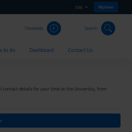
MyUnivr
ENG
Timetable
Search
 to do
Dashboard
Contact Us
rent
current
current
 contact details for your time at the University, from
n