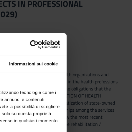
ECTS IN PROFESSIONAL
2029)
Informazioni sui cookie
ervices, soci-ology of complex health organizations and
 the fundamentals of bioethics in the health professions
lems of the critical issues and the obligations that the
utilizzando tecnologie come i
dential framework. MODULE: ORGANIZATION OF HEALTH
re annunci e contenuti
ly understand the process of privatization of state-owned
vete la possibilità di scegliere
making functions and the relationships among the services
li solo su questa proprietà
TIONS AND MULTI-ETHICITY Know the most recent
consenso in qualsiasi momento
nizations, environments where the rehabilitation /
rk organization, multi-ethnicity.