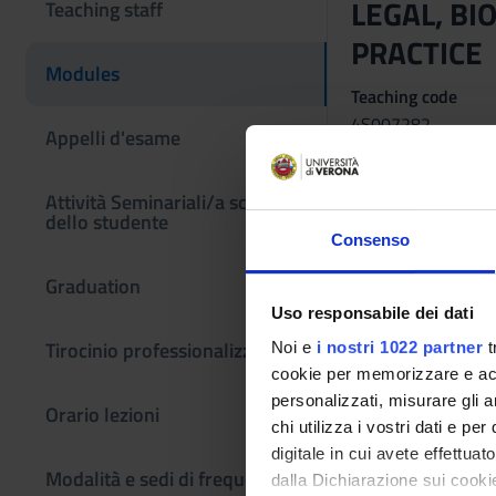
LEGAL, BI
Teaching staff
PRACTICE (
Modules
Teaching code
4S007282
Appelli d'esame
Scientific Discipli
-
Attività Seminariali/a scelta
dello studente
Learning obje
Consenso
Provide basic knowle
Graduation
multi-ethnicity. F
Uso responsabile dei dati
and the rela-tionshi
Tirocinio professionalizzante
Noi e
i nostri 1022 partner
t
exercise of a healt
cookie per memorizzare e acce
SERVICES Acquire th
personalizzati, misurare gli an
Orario lezioni
health systems, wit
chi utilizza i vostri dati e pe
that provide heal
digitale in cui avete effettua
interpretative mode
Modalità e sedi di frequenza
dalla Dichiarazione sui cookie
physiotherapy proces