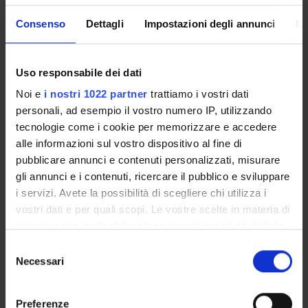
A.A. 2026/2027
Consenso
Dettagli
Impostazioni degli annunci
In
The Academic Calendar sets out the degree programme
lecture and exam timetables, as well as the relevant
Uso responsabile dei dati
university closure dates..
Noi e
i nostri 1022 partner
trattiamo i vostri dati
Definition of lesson periods
personali, ad esempio il vostro numero IP, utilizzando
tecnologie come i cookie per memorizzare e accedere
PERIOD
FROM
TO
alle informazioni sul vostro dispositivo al fine di
pubblicare annunci e contenuti personalizzati, misurare
1 SEMESTRE PROFESSIONI
Oct 1,
Feb 28,
gli annunci e i contenuti, ricercare il pubblico e sviluppare
SANITARIE
2026
2027
i servizi. Avete la possibilità di scegliere chi utilizza i
vostri dati e per quali scopi. Le vostre scelte in materia di
1° e 2° semestre (corsi
Oct 1,
Sep 30,
privacy sono applicabili solo su questa proprietà digitale
annuali) PROFESSIONI
2026
2027
in cui avete effettuato le vostre scelte. È possibile
S
SANITARIE
modificare o revocare il proprio consenso in qualsiasi
Necessari
e
momento dalla Dichiarazione sui cookie o facendo clic
l
sull'icona di attivazione della privacy.
2 SEMESTRE PROFESSIONI
Jan 7,
Sep 30,
e
Preferenze