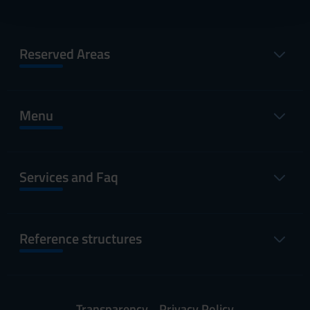
con altre informazioni che hai fornito loro o che hanno
raccolto dal tuo utilizzo dei loro servizi.
Reserved Areas
Menu
Services and Faq
Reference structures
Transparency
Privacy Policy