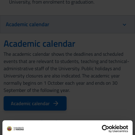
University, from enrolment to graduation.
Academic calendar
Academic calendar
The academic calendar shows the deadlines and scheduled
events that are relevant to students, teaching and technical-
administrative staff of the University. Public holidays and
University closures are also indicated. The academic year
normally begins on 1 October each year and ends on 30
September of the following year.
Academic calendar
Course calendar