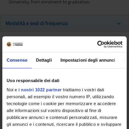
University, from enrolment to graduation.
Modalità e sedi di frequenza
Modalità e sedi di frequenza
Consenso
Dettagli
Impostazioni degli annunci
In
This information is intended exclusively for future
freshmen who will enroll for the 2026/2027 academic
year.
Uso responsabile dei dati
If you are already enrolled in this course of study,
Noi e
i nostri 1022 partner
trattiamo i vostri dati
consult the information available on the course page:
personali, ad esempio il vostro numero IP, utilizzando
Bachelor's degree in Physiotherapy - Enrollment until
tecnologie come i cookie per memorizzare e accedere
2025/2026
alle informazioni sul vostro dispositivo al fine di
pubblicare annunci e contenuti personalizzati, misurare
La frequenza è
obbligatoria
.
gli annunci e i contenuti, ricercare il pubblico e sviluppare