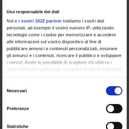
june/july
set out the organisational aspects of the degree
programme, in line with the University’s teaching
Uso responsabile dei dati
regulations. It includes general information about the
Noi e
i nostri 1022 partner
trattiamo i vostri dati
programme, links to the relevant module web pages and
personali, ad esempio il vostro numero IP, utilizzando
specifies the administrative aspects.
tecnologie come i cookie per memorizzare e accedere
alle informazioni sul vostro dispositivo al fine di
Other Rules
pubblicare annunci e contenuti personalizzati, misurare
gli annunci e i contenuti, ricercare il pubblico e sviluppare
i servizi. Avete la possibilità di scegliere chi utilizza i
vostri dati e per quali scopi. Le vostre scelte in materia di
Student fees regulations
privacy sono applicabili solo su questa proprietà digitale
Link
in cui avete effettuato le vostre scelte. È possibile
S
modificare o revocare il proprio consenso in qualsiasi
Necessari
e
momento dalla Dichiarazione sui cookie o facendo clic
l
Student regulations
sull'icona di attivazione della privacy.
e
Link
Preferenze
z
Con il tuo consenso, vorremmo anche:
i
raccogliere informazioni sulla tua posizione
o
Statistiche