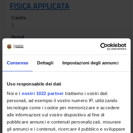
FISICA APPLICATA
Credits
2
Period
1 SEMESTRE PROFESSIONI SANITARIE
Academic staff
Not yet assigned
Consenso
Dettagli
Impostazioni degli annunci
In
Lessons timetable
Uso responsabile dei dati
Noi e
i nostri 1022 partner
trattiamo i vostri dati
personali, ad esempio il vostro numero IP, utilizzando
BIOLOGIA APPLICATA
tecnologie come i cookie per memorizzare e accedere
alle informazioni sul vostro dispositivo al fine di
Credits
pubblicare annunci e contenuti personalizzati, misurare
2
gli annunci e i contenuti, ricercare il pubblico e sviluppare