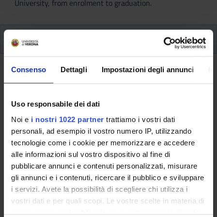
University, from enrolment to graduation.
Modules
Consenso
Dettagli
Impostazioni degli annunci
In
Back to the study plan
METHODOLOGY OF SPORTS
Uso responsabile dei dati
PHYSIOTHERAPY (It will be
Noi e
i nostri 1022 partner
trattiamo i vostri dati
activated in the A.Y. 2027/2028)
personali, ad esempio il vostro numero IP, utilizzando
tecnologie come i cookie per memorizzare e accedere
Teaching code
Credits
alle informazioni sul vostro dispositivo al fine di
4S007281
1
pubblicare annunci e contenuti personalizzati, misurare
Scientific Disciplinary Sector (SSD)
gli annunci e i contenuti, ricercare il pubblico e sviluppare
MEDS-26/C - Scienze delle professioni sanitarie della
i servizi. Avete la possibilità di scegliere chi utilizza i
riabilitazione
vostri dati e per quali scopi. Le vostre scelte in materia di
privacy sono applicabili solo su questa proprietà digitale