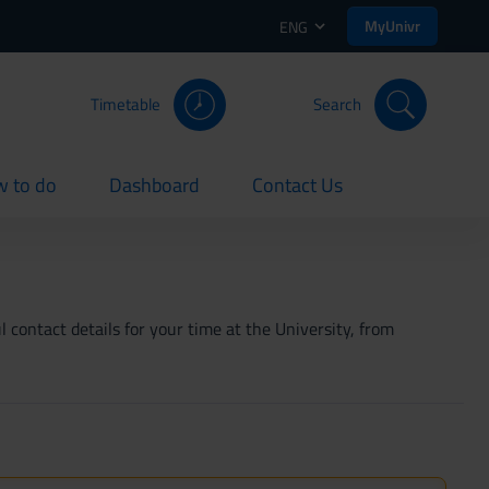
MyUnivr
ENG
Timetable
Search
 to do
Dashboard
Contact Us
rent
current
current
 contact details for your time at the University, from