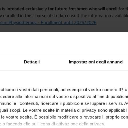
n is intended exclusively for future freshmen who will enroll for
dy enrolled in this course of study, consult the information availab
ee in Physiotherapy - Enrollment until 2025/2026
/a scelta dello studente
Dettagli
Impostazioni degli annunci
rattiamo i vostri dati personali, ad esempio il vostro numero IP, 
dere alle informazioni sul vostro dispositivo al fine di pubblica
nunci e i contenuti, ricercare il pubblico e sviluppare i servizi. A
r quali scopi. Le vostre scelte in materia di privacy sono applicabi
to le vostre scelte. È possibile modificare o revocare il proprio 
 o facendo clic sull'icona di attivazione della privacy.