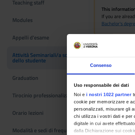
Teaching staff
This informatio
If you are alrea
Modules
Bachelor's degr
Appelli d'esame
Attività Seminariali
Attività Seminariali/a scelta
dello studente
Consenso
Graduation
Uso responsabile dei dati
Tirocinio professionalizzante
Noi e
i nostri 1022 partner
t
cookie per memorizzare e acce
personalizzati, misurare gli an
Orario lezioni
chi utilizza i vostri dati e pe
digitale in cui avete effettua
Modalità e sedi di frequenza
dalla Dichiarazione sui cookie