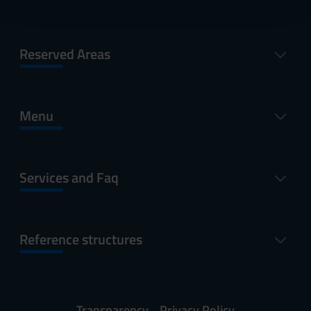
con altre informazioni che hai fornito loro o che hanno
raccolto dal tuo utilizzo dei loro servizi.
Reserved Areas
Menu
Services and Faq
Reference structures
Transparency
Privacy Policy