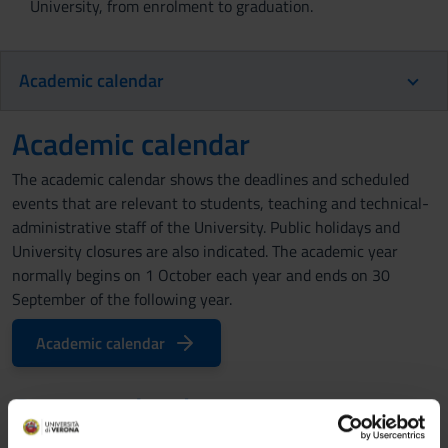
University, from enrolment to graduation.
Academic calendar
Academic calendar
The academic calendar shows the deadlines and scheduled
events that are relevant to students, teaching and technical-
administrative staff of the University. Public holidays and
University closures are also indicated. The academic year
normally begins on 1 October each year and ends on 30
September of the following year.
Academic calendar
Course calendar