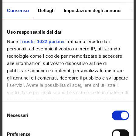
A.A. 2026/2027
Consenso
Dettagli
Impostazioni degli annunci
In
The Academic Calendar sets out the degree programme
lecture and exam timetables, as well as the relevant
Uso responsabile dei dati
university closure dates..
Noi e
i nostri 1022 partner
trattiamo i vostri dati
Definition of lesson periods
personali, ad esempio il vostro numero IP, utilizzando
tecnologie come i cookie per memorizzare e accedere
PERIOD
FROM
TO
alle informazioni sul vostro dispositivo al fine di
pubblicare annunci e contenuti personalizzati, misurare
1° e 2° semestre (corsi
Oct 1,
Sep 30,
gli annunci e i contenuti, ricercare il pubblico e sviluppare
annuali) PROFESSIONI
2026
2027
i servizi. Avete la possibilità di scegliere chi utilizza i
SANITARIE
vostri dati e per quali scopi. Le vostre scelte in materia di
privacy sono applicabili solo su questa proprietà digitale
1 SEMESTRE PROFESSIONI
Oct 1,
Feb 28,
in cui avete effettuato le vostre scelte. È possibile
S
SANITARIE
2026
2027
modificare o revocare il proprio consenso in qualsiasi
Necessari
e
momento dalla Dichiarazione sui cookie o facendo clic
l
sull'icona di attivazione della privacy.
2 SEMESTRE PROFESSIONI
Jan 7,
Sep 30,
e
Preferenze