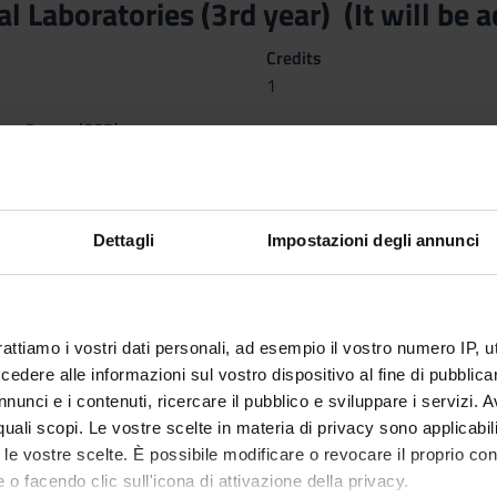
l Laboratories (3rd year) (It will be 
Credits
1
nary Sector (SSD)
 delle professioni sanitarie della riabilitazione
ctives
to apply the knowledge learnt in frontal lessons in planning the ph
Dettagli
Impostazioni degli annunci
showing cases in which the patient is affected by visceral, cardio-r
rom data collection to the planning and implementation of physioth
s taking into account all aspects (communicative, educational and 
opsychosocial" perspective.
rattiamo i vostri dati personali, ad esempio il vostro numero IP, 
dere alle informazioni sul vostro dispositivo al fine di pubblica
nunci e i contenuti, ricercare il pubblico e sviluppare i servizi. A
r quali scopi. Le vostre scelte in materia di privacy sono applicabi
to le vostre scelte. È possibile modificare o revocare il proprio 
 o facendo clic sull'icona di attivazione della privacy.