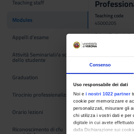
Professiona
Teaching staff
Teaching code
Modules
4S000205
Scientific Discipli
Appelli d'esame
MEDS-26/C - Scienze
Learning obje
Attività Seminariali/a scelta
dello studente
Acquire the ability 
Consenso
paper, or simulated 
Graduation
clinical reasoning f
Uso responsabile dei dati
therapeutic exercise
all aspects in a "bi
Tirocinio professionalizzante
Noi e
i nostri 1022 partner
t
cookie per memorizzare e acce
personalizzati, misurare gli an
Orario lezioni
chi utilizza i vostri dati e pe
digitale in cui avete effettua
Riconoscimento di cfu
dalla Dichiarazione sui cookie