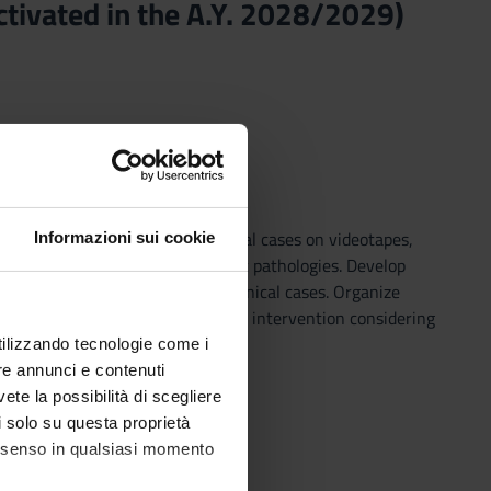
activated in the A.Y. 2028/2029)
ysiotherapy process on real clinical cases on videotapes,
Informazioni sui cookie
espiratory, geriatric and pediatric pathologies. Develop
erapy intervention in complex clinical cases. Organize
others). Set up the rehabilitation intervention considering
utilizzando tecnologie come i
re annunci e contenuti
vete la possibilità di scegliere
li solo su questa proprietà
consenso in qualsiasi momento