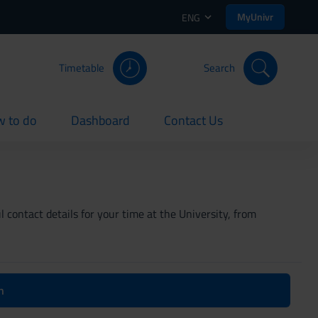
MyUnivr
ENG
Timetable
Search
 to do
Dashboard
Contact Us
rent
current
current
 contact details for your time at the University, from
n