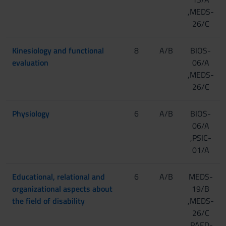
,MEDS-
26/C
Kinesiology and functional
8
A/B
BIOS-
evaluation
06/A
,MEDS-
26/C
Physiology
6
A/B
BIOS-
06/A
,PSIC-
01/A
Educational, relational and
6
A/B
MEDS-
organizational aspects about
19/B
the field of disability
,MEDS-
26/C
,PAED-