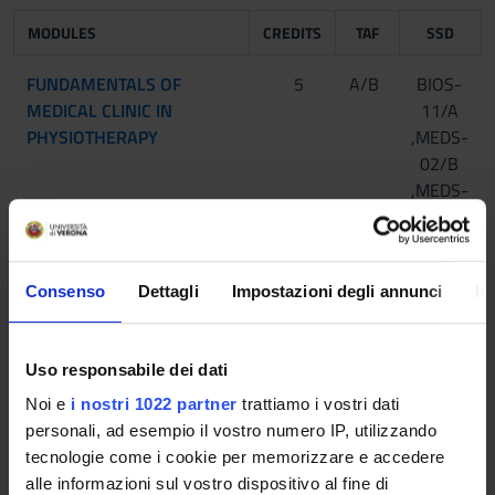
MODULES
CREDITS
TAF
SSD
FUNDAMENTALS OF
5
A/B
BIOS-
MEDICAL CLINIC IN
11/A
PHYSIOTHERAPY
,MEDS-
02/B
,MEDS-
03/A
,MEDS-
05/A
Consenso
Dettagli
Impostazioni degli annunci
In
ADVANCED
6
A/B
MEDS-
METHODOLOGIES IN
24/A
Uso responsabile dei dati
MUSCLE-SKELETAL
,MEDS-
PHYSIOTHERAPY AND
26/C
Noi e
i nostri 1022 partner
trattiamo i vostri dati
RESEARCH INTRODUCTION
,PHIL-
personali, ad esempio il vostro numero IP, utilizzando
02/A
tecnologie come i cookie per memorizzare e accedere
alle informazioni sul vostro dispositivo al fine di