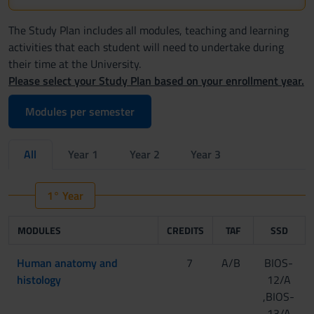
The Study Plan includes all modules, teaching and learning
activities that each student will need to undertake during
their time at the University.
Please select your Study Plan based on your enrollment year.
Modules per semester
All
Year 1
Year 2
Year 3
1° Year
MODULES
CREDITS
TAF
SSD
Human anatomy and
7
A/B
BIOS-
histology
12/A
,BIOS-
13/A