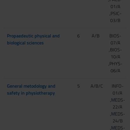
01/A
,PSIC-
03/B
Propaedeutic physical and
6
A/B
BIOS-
biological sciences
07/A
,BIOS-
10/A
,PHYS-
06/A
General metodology and
5
A/B/C
INFO-
safety in physiotherapy
01/A
,MEDS-
22/A
,MEDS-
24/B
,MEDS-