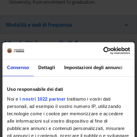
University, from enrolment to graduation.
Modalità e sedi di frequenza
Modalità e sedi di frequenza
This information is intended exclusively for future
Consenso
Dettagli
Impostazioni degli annunci
In
freshmen who will enroll for the 2026/2027 academic
year.
If you are already enrolled in this course of study,
Uso responsabile dei dati
consult the information available on the course page:
Noi e
i nostri 1022 partner
trattiamo i vostri dati
Bachelor's degree in Physiotherapy - Enrollment until
personali, ad esempio il vostro numero IP, utilizzando
2025/2026
tecnologie come i cookie per memorizzare e accedere
alle informazioni sul vostro dispositivo al fine di
pubblicare annunci e contenuti personalizzati, misurare
La frequenza è
obbligatoria
.
gli annunci e i contenuti, ricercare il pubblico e sviluppare