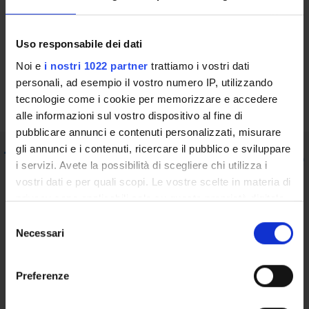
Find out more
Uso responsabile dei dati
Noi e
i nostri 1022 partner
trattiamo i vostri dati
Commissione Paritetica Docenti-Studenti
personali, ad esempio il vostro numero IP, utilizzando
(Facoltà di Medicina e Chirurgia)
tecnologie come i cookie per memorizzare e accedere
alle informazioni sul vostro dispositivo al fine di
pubblicare annunci e contenuti personalizzati, misurare
gli annunci e i contenuti, ricercare il pubblico e sviluppare
Teaching staff member responsible
i servizi. Avete la possibilità di scegliere chi utilizza i
for degree programme quality
vostri dati e per quali scopi. Le vostre scelte in materia di
privacy sono applicabili solo su questa proprietà digitale
assurance
in cui avete effettuato le vostre scelte. È possibile
S
modificare o revocare il proprio consenso in qualsiasi
Necessari
e
Find out more
momento dalla Dichiarazione sui cookie o facendo clic
l
sull'icona di attivazione della privacy.
e
Preferenze
z
Nicoletta Zerman
NZ
Con il tuo consenso, vorremmo anche:
i