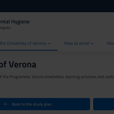
ental Hygiene
niques
the University of Verona
How to enrol
How
cur
 of Verona
 the Programme, lecture timetables, learning activities and useful
Back to the study plan