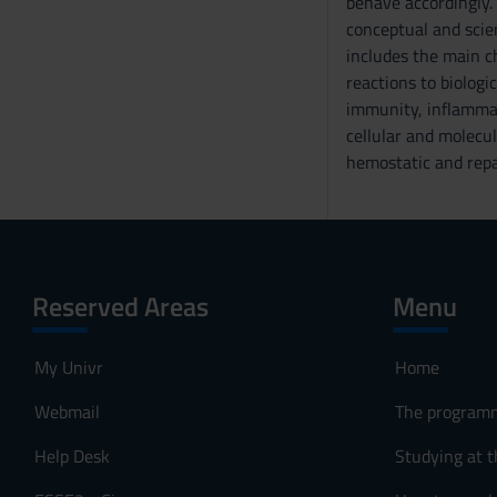
behave accordingly
n
conceptual and scie
s
includes the main ch
o
reactions to biologi
immunity, inflammat
cellular and molecu
hemostatic and rep
Reserved Areas
Menu
My Univr
Home
Webmail
The program
Help Desk
Studying at t