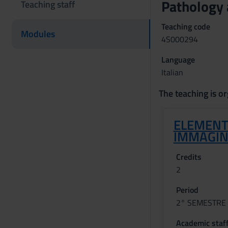
Pathology 
Teaching staff
Teaching code
Modules
4S000294
Language
Italian
The teaching is or
ELEMENT
IMMAGIN
Credits
2
Period
2° SEMESTRE 
Academic staf