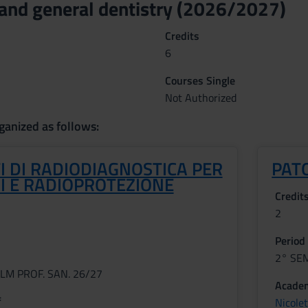
and general dentistry (2026/2027)
Credits
6
Courses Single
Not Authorized
ganized as follows:
I DI RADIODIAGNOSTICA PER
PAT
I E RADIOPROTEZIONE
Credit
2
Period
2° SE
LM PROF. SAN. 26/27
Academ
f
Nicole