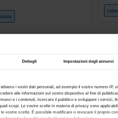
Less
etable
IA GENERALE
Dettagli
Impostazioni degli annunci
LM PROF. SAN. 26/27
f
rattiamo i vostri dati personali, ad esempio il vostro numero IP, 
i
dere alle informazioni sul vostro dispositivo al fine di pubblica
nunci e i contenuti, ricercare il pubblico e sviluppare i servizi. A
etable
r quali scopi. Le vostre scelte in materia di privacy sono applicabi
to le vostre scelte. È possibile modificare o revocare il proprio 