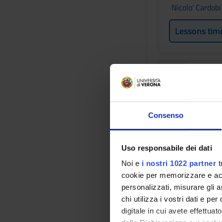
Nicolo' Cardobi
Lessons tim
PATOLOG
Credits
2
Consenso
Period
2° SEMESTRE 
Uso responsabile dei dati
Academic staf
Noi e
i nostri 1022 partner
t
Patrizia Scapin
cookie per memorizzare e acce
personalizzati, misurare gli an
Lessons tim
chi utilizza i vostri dati e pe
digitale in cui avete effettua