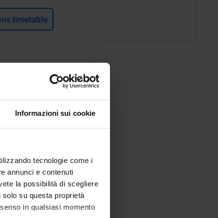
ons timetable
Informazioni sui cookie
utilizzando tecnologie come i
re annunci e contenuti
vete la possibilità di scegliere
li solo su questa proprietà
consenso in qualsiasi momento