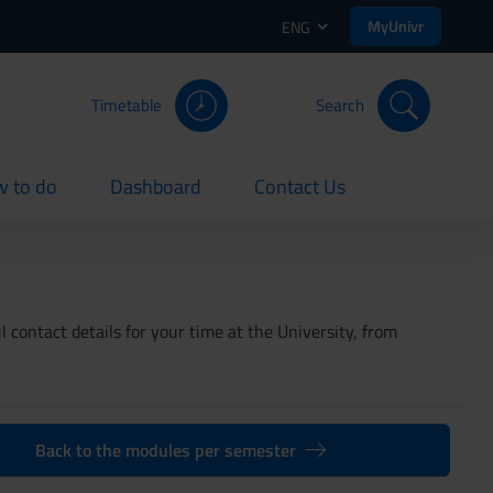
MyUnivr
ENG
Timetable
Search
 to do
Dashboard
Contact Us
rent
current
current
 contact details for your time at the University, from
Back to the modules per semester