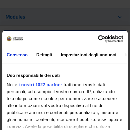
Modules
Back to the study plan
Conservative dentistry (It will be
Consenso
Dettagli
Impostazioni degli annunci
In
activated in the A.Y. 2027/2028)
Teaching code
Credits
Uso responsabile dei dati
4S000305
4
Noi e
i nostri 1022 partner
trattiamo i vostri dati
Scientific Disciplinary Sector (SSD)
personali, ad esempio il vostro numero IP, utilizzando
-
tecnologie come i cookie per memorizzare e accedere
alle informazioni sul vostro dispositivo al fine di
Learning objectives
pubblicare annunci e contenuti personalizzati, misurare
The course aims to provide an overview of tooth tissue
gli annunci e i contenuti, ricercare il pubblico e sviluppare
alterations, conservative and endodontic and aesthetic care.
i servizi. Avete la possibilità di scegliere chi utilizza i