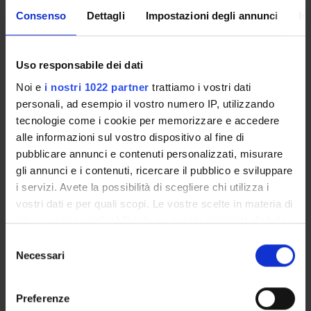
Consenso
Dettagli
Impostazioni degli annunci
In
The Academic Calendar sets out the degree programme
lecture and exam timetables, as well as the relevant
university closure dates..
Uso responsabile dei dati
Noi e
i nostri 1022 partner
trattiamo i vostri dati
Definition of lesson periods
personali, ad esempio il vostro numero IP, utilizzando
tecnologie come i cookie per memorizzare e accedere
PERIOD
FROM
TO
alle informazioni sul vostro dispositivo al fine di
pubblicare annunci e contenuti personalizzati, misurare
1° e 2° semestre (corsi
Oct 1,
Sep 30,
gli annunci e i contenuti, ricercare il pubblico e sviluppare
annuali) PROFESSIONI
2026
2027
i servizi. Avete la possibilità di scegliere chi utilizza i
SANITARIE
vostri dati e per quali scopi. Le vostre scelte in materia di
privacy sono applicabili solo su questa proprietà digitale
1 SEMESTRE PROFESSIONI
Oct 1,
Feb 28,
in cui avete effettuato le vostre scelte. È possibile
S
SANITARIE
2026
2027
modificare o revocare il proprio consenso in qualsiasi
Necessari
e
momento dalla Dichiarazione sui cookie o facendo clic
l
2° SEMESTRE LM PROF.
Mar 15,
Sep 30,
sull'icona di attivazione della privacy.
e
SAN. 26/27
2027
2027
Preferenze
z