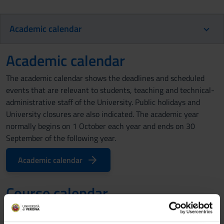
Academic calendar
Academic calendar
The academic calendar shows the deadlines and scheduled
events that are relevant to students, teaching and technical-
administrative staff of the University. Public holidays and
University closures are also indicated. The academic year
normally begins on 1 October each year and ends on 30
September of the following year.
Academic calendar
Course calendar
A.A. 2026/2027