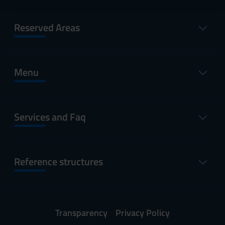
con altre informazioni che hai fornito loro o che hanno
raccolto dal tuo utilizzo dei loro servizi.
Reserved Areas
Menu
Services and Faq
Reference structures
Transparency
Privacy Policy