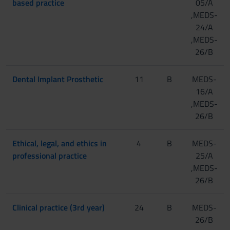
based practice
05/A
,MEDS-
24/A
,MEDS-
26/B
Dental Implant Prosthetic
11
B
MEDS-
16/A
,MEDS-
26/B
Ethical, legal, and ethics in
4
B
MEDS-
professional practice
25/A
,MEDS-
26/B
Clinical practice (3rd year)
24
B
MEDS-
26/B