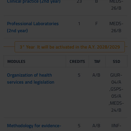
Clinical practice (2nd year)
23
B
MEDS-
raccolto dal tuo utilizzo dei loro servizi.
26/B
Professional Laboratories
1
F
MEDS-
(2nd year)
26/B
3° Year It will be activated in the A.Y. 2028/2029
MODULES
CREDITS
TAF
SSD
Organization of health
5
A/B
GIUR-
services and legislation
04/A
,GSPS-
05/A
,MEDS-
24/B
Methodology for evidence-
5
A/B
IINF-