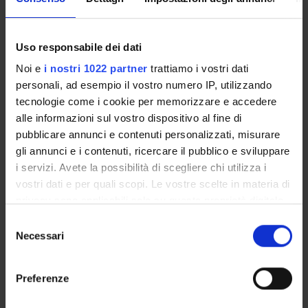
Pharmacology, Anesthesia
5
A/B
BIOS-
and Dental Emergencies
11/A
,MEDS-
Uso responsabile dei dati
23/A
,MEDS-
Noi e
i nostri 1022 partner
trattiamo i vostri dati
24/C
personali, ad esempio il vostro numero IP, utilizzando
tecnologie come i cookie per memorizzare e accedere
alle informazioni sul vostro dispositivo al fine di
Orthodontics and applied
3
A/B
MEDS-
pubblicare annunci e contenuti personalizzati, misurare
physics
16/A
gli annunci e i contenuti, ricercare il pubblico e sviluppare
,PHYS-
i servizi. Avete la possibilità di scegliere chi utilizza i
06/A
vostri dati e per quali scopi. Le vostre scelte in materia di
privacy sono applicabili solo su questa proprietà digitale
Conservative dentistry
4
B
MEDS-
in cui avete effettuato le vostre scelte. È possibile
S
16/A
modificare o revocare il proprio consenso in qualsiasi
Necessari
e
,MEDS-
momento dalla Dichiarazione sui cookie o facendo clic
l
26/B
sull'icona di attivazione della privacy.
e
Preferenze
z
Periodontology and dental
11
B
MEDS-
Con il tuo consenso, vorremmo anche:
i