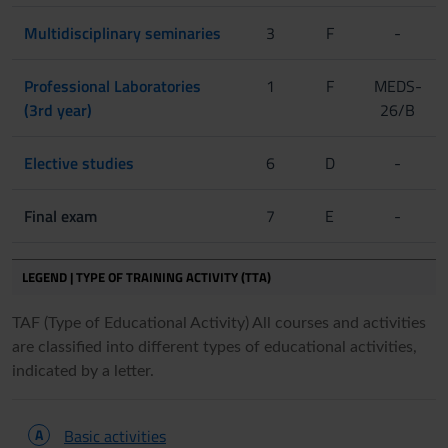
Multidisciplinary seminaries
3
F
-
Professional Laboratories
1
F
MEDS-
(3rd year)
26/B
Elective studies
6
D
-
Final exam
7
E
-
LEGEND | TYPE OF TRAINING ACTIVITY (TTA)
TAF (Type of Educational Activity) All courses and activities
are classified into different types of educational activities,
indicated by a letter.
A
Basic activities