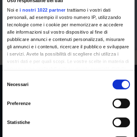
Uso responsabile dei dati
Noi e
i nostri 1022 partner
trattiamo i vostri dati
personali, ad esempio il vostro numero IP, utilizzando
tecnologie come i cookie per memorizzare e accedere
alle informazioni sul vostro dispositivo al fine di
pubblicare annunci e contenuti personalizzati, misurare
gli annunci e i contenuti, ricercare il pubblico e sviluppare
i servizi. Avete la possibilità di scegliere chi utilizza i
vostri dati e per quali scopi. Le vostre scelte in materia di
privacy sono applicabili solo su questa proprietà digitale
in cui avete effettuato le vostre scelte. È possibile
S
modificare o revocare il proprio consenso in qualsiasi
Necessari
e
momento dalla Dichiarazione sui cookie o facendo clic
l
Reserved Areas
sull'icona di attivazione della privacy.
e
Preferenze
z
Con il tuo consenso, vorremmo anche:
i
raccogliere informazioni sulla tua posizione
o
Statistiche
Menu
geografica, con un'approssimazione di qualche
n
metro,
e