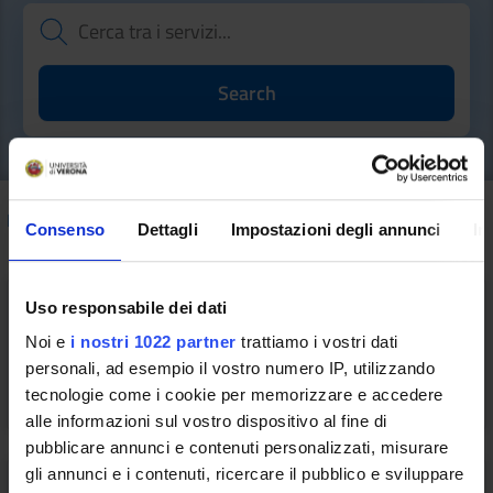
How to do
/ Sport, cultura e vita universitaria
Consenso
Dettagli
Impostazioni degli annunci
In
Uso responsabile dei dati
Noi e
i nostri 1022 partner
trattiamo i vostri dati
Univr Sport
personali, ad esempio il vostro numero IP, utilizzando
tecnologie come i cookie per memorizzare e accedere
alle informazioni sul vostro dispositivo al fine di
pubblicare annunci e contenuti personalizzati, misurare
gli annunci e i contenuti, ricercare il pubblico e sviluppare