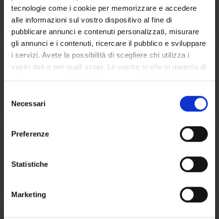
Didattica
tecnologie come i cookie per memorizzare e accedere
alle informazioni sul vostro dispositivo al fine di
pubblicare annunci e contenuti personalizzati, misurare
gli annunci e i contenuti, ricercare il pubblico e sviluppare
i servizi. Avete la possibilità di scegliere chi utilizza i
2 Servizi
vostri dati e per quali scopi. Le vostre scelte in materia di
privacy sono applicabili solo su questa proprietà digitale
ESU Informa
in cui avete effettuato le vostre scelte. È possibile
S
modificare o revocare il proprio consenso in qualsiasi
Necessari
e
momento dalla Dichiarazione sui cookie o facendo clic
l
sull'icona di attivazione della privacy.
e
Preferenze
1 Servizi
z
Con il tuo consenso, vorremmo anche:
i
raccogliere informazioni sulla tua posizione
o
Statistiche
Inclusione e accessibilità
geografica, con un'approssimazione di qualche
n
metro,
e
Marketing
Identificare il tuo dispositivo, scansionandolo
d
attivamente alla ricerca di caratteristiche specifiche
e