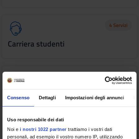
4 Servizi
Carriera studenti
16 Servizi
CLA - Centro Linguistico di Ateneo
Consenso
Dettagli
Impostazioni degli annunci
In
Uso responsabile dei dati
2 Servizi
Noi e
i nostri 1022 partner
trattiamo i vostri dati
personali, ad esempio il vostro numero IP, utilizzando