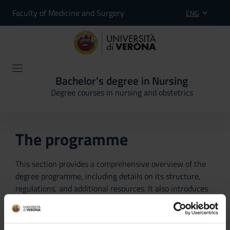
Faculty of Medicine and Surgery
ENG
Bachelor's degree in Nursing
Degree courses in nursing and obstetrics
The programme
This section provides a comprehensive overview of the
degree programme, including details on its structure,
regulations, and additional resources. It also introduces
the University’s Quality Assurance system and outlines
the Student Orientation services available to prospective
students, aimed at guiding them in selecting the most