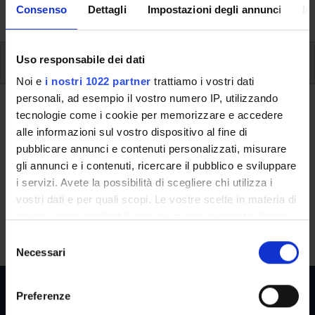
suitable course.
Consenso
Dettagli
Impostazioni degli annunci
In
Uso responsabile dei dati
Overview
Noi e
i nostri 1022 partner
trattiamo i vostri dati
personali, ad esempio il vostro numero IP, utilizzando
tecnologie come i cookie per memorizzare e accedere
Learning outcomes
alle informazioni sul vostro dispositivo al fine di
pubblicare annunci e contenuti personalizzati, misurare
Professional profiles and
gli annunci e i contenuti, ricercare il pubblico e sviluppare
employment and professional
i servizi. Avete la possibilità di scegliere chi utilizza i
vostri dati e per quali scopi. Le vostre scelte in materia di
opportunities
privacy sono applicabili solo su questa proprietà digitale
in cui avete effettuato le vostre scelte. È possibile
S
modificare o revocare il proprio consenso in qualsiasi
Necessari
e
momento dalla Dichiarazione sui cookie o facendo clic
l
sull'icona di attivazione della privacy.
e
Preferenze
z