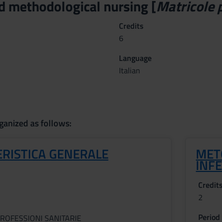
d methodological nursing [
Matricole 
Credits
6
Language
Italian
ganized as follows:
ERISTICA GENERALE
MET
INF
Credit
2
Period
ROFESSIONI SANITARIE