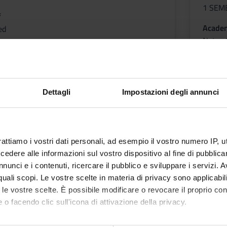
1 SEM
f
Academ
ed
Not ye
etable
Less
Dettagli
Impostazioni degli annunci
NZA CHIRURGICA GENERALE
INFE
Credit
rattiamo i vostri dati personali, ad esempio il vostro numero IP, 
1
dere alle informazioni sul vostro dispositivo al fine di pubblica
Period
nunci e i contenuti, ricercare il pubblico e sviluppare i servizi. A
ROFESSIONI SANITARIE
1 SEM
r quali scopi. Le vostre scelte in materia di privacy sono applicabi
to le vostre scelte. È possibile modificare o revocare il proprio 
f
Academ
 o facendo clic sull'icona di attivazione della privacy.
ed
Not ye
mo anche: