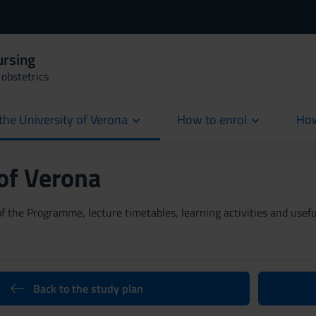
ursing
obstetrics
the University of Verona
How to enrol
How
cur
 of Verona
 the Programme, lecture timetables, learning activities and useful
Back to the study plan