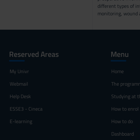
different types of i
o
monitoring, wound a
Reserved Areas
Menu
My Univr
Home
Webmail
The program
Help Desk
Studying at t
ESSE3 - Cineca
How to enrol
E-learning
How to do
Dashboard