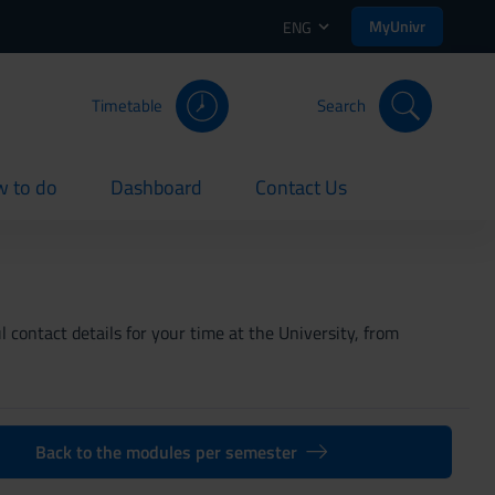
MyUnivr
ENG
Timetable
Search
 to do
Dashboard
Contact Us
rent
current
current
 contact details for your time at the University, from
Back to the modules per semester