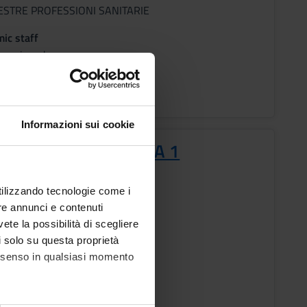
ESTRE PROFESSIONI SANITARIE
ic staff
t assigned
ons timetable
Informazioni sui cookie
RMIERISTICA CLINICA 1
s
utilizzando tecnologie come i
re annunci e contenuti
vete la possibilità di scegliere
ESTRE PROFESSIONI SANITARIE
li solo su questa proprietà
consenso in qualsiasi momento
ic staff
t assigned