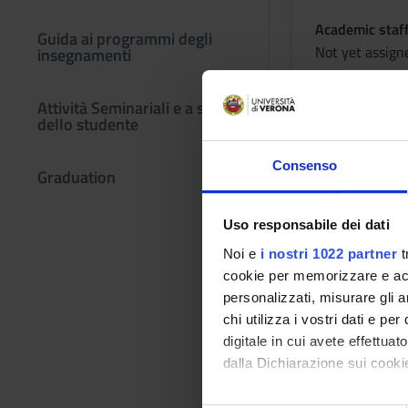
Academic staf
Guida ai programmi degli
Not yet assign
insegnamenti
Lessons tim
Attività Seminariali e a scelta
dello studente
Consenso
Graduation
ASSISTE
Uso responsabile dei dati
Credits
Noi e
i nostri 1022 partner
t
1
cookie per memorizzare e acce
Period
personalizzati, misurare gli an
1 SEMESTRE P
chi utilizza i vostri dati e pe
digitale in cui avete effettua
Academic staf
dalla Dichiarazione sui cookie
Not yet assign
Con il tuo consenso, vorrem