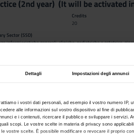
actice (2nd year) (It will be activated
Credits
20
nary Sector (SSD)
 infermieristiche generali, cliniche, pediatriche e ostetrico-gine
ctives
 the training course is the privileged and irreplaceable way to le
nternship depends on the continuous interaction of the practical ex
Dettagli
Impostazioni degli annunci
grate theoretical and practical knowledge; develop technical, educ
as well as critical reflection on the operational modalities observed
rattiamo i vostri dati personali, ad esempio il vostro numero IP, 
dere alle informazioni sul vostro dispositivo al fine di pubblica
nunci e i contenuti, ricercare il pubblico e sviluppare i servizi. A
r quali scopi. Le vostre scelte in materia di privacy sono applicabi
to le vostre scelte. È possibile modificare o revocare il proprio 