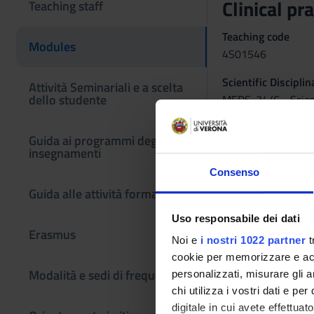
Clinical pr
Teaching staff
Teaching code
Modules
4S01546
Scientific Discipli
Attività Seminariali e a scelta
dello studente
MEDS-24/C - Scienze
Learning obje
Guida ai programmi degli
insegnamenti
The placement during
The quality of the i
Consenso
to: promote and inte
Guida alle attività formative
experiential areas, 
Uso responsabile dei dati
Erasmus
Noi e
i nostri 1022 partner
t
cookie per memorizzare e acce
Modalità e sedi di frequenza
personalizzati, misurare gli an
chi utilizza i vostri dati e pe
digitale in cui avete effettua