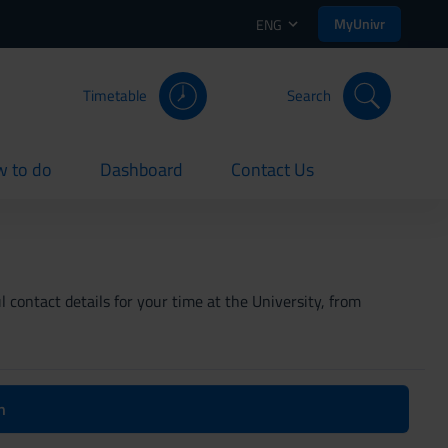
MyUnivr
ENG
Timetable
Search
 to do
Dashboard
Contact Us
rent
current
current
 contact details for your time at the University, from
n