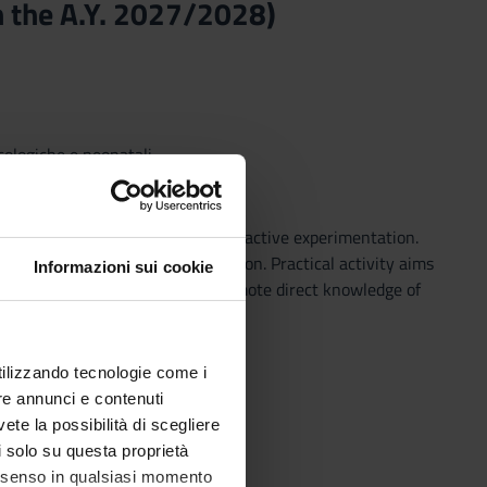
 in the A.Y. 2027/2028)
cologiche e neonatali
arn the professional role through active experimentation.
perience with theoretical reflection. Practical activity aims
Informazioni sui cookie
ational and relational skills; promote direct knowledge of
.
utilizzando tecnologie come i
re annunci e contenuti
vete la possibilità di scegliere
li solo su questa proprietà
consenso in qualsiasi momento