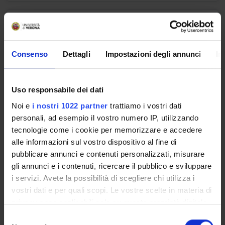
ANATOMIA UMANA
Credits
Consenso
Dettagli
Impostazioni degli annunci
In
3
Period
1° e 2° semestre (corsi annuali) PROFESSIONI
Uso responsabile dei dati
SANITARIE
Noi e
i nostri 1022 partner
trattiamo i vostri dati
personali, ad esempio il vostro numero IP, utilizzando
Academic staff
tecnologie come i cookie per memorizzare e accedere
Laura Calderan
alle informazioni sul vostro dispositivo al fine di
pubblicare annunci e contenuti personalizzati, misurare
Lessons timetable
gli annunci e i contenuti, ricercare il pubblico e sviluppare
i servizi. Avete la possibilità di scegliere chi utilizza i
vostri dati e per quali scopi. Le vostre scelte in materia di
ISTOLOGIA
privacy sono applicabili solo su questa proprietà digitale
in cui avete effettuato le vostre scelte. È possibile
S