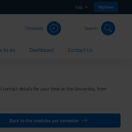
MyUnivr
ENG
Timetable
Search
 to do
Dashboard
Contact Us
rent
current
current
 contact details for your time at the University, from
Back to the modules per semester