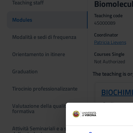
Biomolecul
Teaching staff
Teaching code
Modules
4S000089
Coordinator
Modalità e sedi di frequenza
Patricia Lievens
Orientamento in itinere
Courses Single
Not Authorized
Graduation
The teaching is or
Tirocinio professionalizzante
BIOCHIM
Credits
Valutazione della qualità
formativa
2
Period
Attività Seminariali e a scelta
1 SEMESTRE P