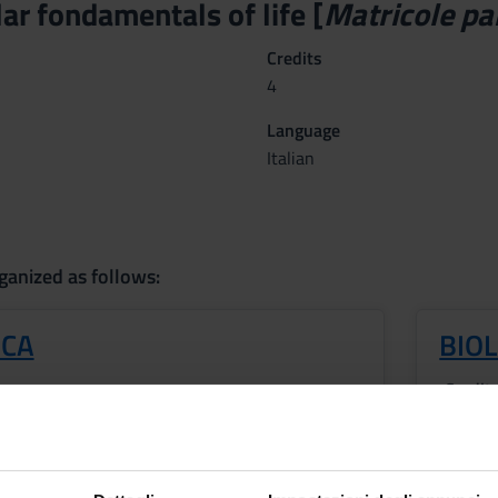
ar fondamentals of life [
Matricole pa
Credits
4
Language
Italian
ganized as follows:
ICA
BIOL
Credit
2
Period
ROFESSIONI SANITARIE
1 SEM