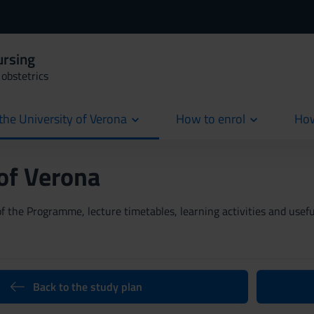
ursing
obstetrics
the University of Verona
How to enrol
How
cur
 of Verona
 the Programme, lecture timetables, learning activities and useful
Back to the study plan