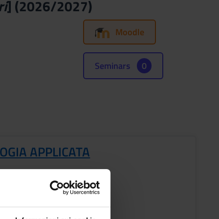
ri
] (2026/2027)
Moodle
Seminars
0
OGIA APPLICATA
s
ESTRE PROFESSIONI SANITARIE