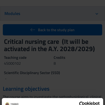
Modules
Back to the study plan
Critical nursing care (It will be
activated in the A.Y. 2028/2029)
Teaching code
Credits
4S000102
8
Scientific Disciplinary Sector (SSD)
-
Learning objectives
The course aims to investigate the pathophysiological, clinical
and caring aspects of different types of emergency situations