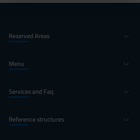
pubblicità e social media, i quali potrebbero combinarle
con altre informazioni che hai fornito loro o che hanno
raccolto dal tuo utilizzo dei loro servizi.
Reserved Areas
Menu
Services and Faq
Reference structures