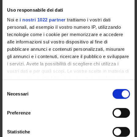
MEDS-24/C - Nursing and Midwifery Sciences
Uso responsabile dei dati
Period
Noi e
i nostri 1022 partner
trattiamo i vostri dati
1° e 2° semestre (corsi annuali) PROFESSIONI SANITARIE
personali, ad esempio il vostro numero IP, utilizzando
dal Oct 1, 2026 al Sep 30, 2027.
tecnologie come i cookie per memorizzare e accedere
Courses Single
alle informazioni sul vostro dispositivo al fine di
Not Authorized
pubblicare annunci e contenuti personalizzati, misurare
gli annunci e i contenuti, ricercare il pubblico e sviluppare
i servizi. Avete la possibilità di scegliere chi utilizza i
Lessons timetable
Seminars
0
vostri dati e per quali scopi. Le vostre scelte in materia di
privacy sono applicabili solo su questa proprietà digitale
Learning objectives
in cui avete effettuato le vostre scelte. È possibile
S
modificare o revocare il proprio consenso in qualsiasi
Necessari
The course aims to provide the student with technical-
e
momento dalla Dichiarazione sui cookie o facendo clic
practical, relational, problem-solving and organizational skills
l
sull'icona di attivazione della privacy.
in safe setting, before clinical practice in clinical environment
e
Preferenze
with patients, in order to reduce the emotional impact that
z
Con il tuo consenso, vorremmo anche:
comes from real situations and guarantee ethicality and
i
safety to patients. For these reasons this course represents a
raccogliere informazioni sulla tua posizione
o
Statistiche