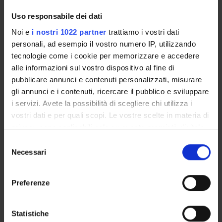
MEDS-24/C - Nursing and Midwifery Sciences
Uso responsabile dei dati
Period
Noi e
i nostri 1022 partner
trattiamo i vostri dati
1° e 2° semestre (corsi annuali) PROFESSIONI SANITARIE
personali, ad esempio il vostro numero IP, utilizzando
dal Oct 1, 2026 al Sep 30, 2027.
tecnologie come i cookie per memorizzare e accedere
Courses Single
alle informazioni sul vostro dispositivo al fine di
Not Authorized
pubblicare annunci e contenuti personalizzati, misurare
gli annunci e i contenuti, ricercare il pubblico e sviluppare
i servizi. Avete la possibilità di scegliere chi utilizza i
Lessons timetable
Seminars
0
vostri dati e per quali scopi. Le vostre scelte in materia di
privacy sono applicabili solo su questa proprietà digitale
Learning objectives
in cui avete effettuato le vostre scelte. È possibile
S
modificare o revocare il proprio consenso in qualsiasi
Necessari
The course aims to provide the student with technical-
e
momento dalla Dichiarazione sui cookie o facendo clic
practical, relational, problem-solving and organizational skills
l
sull'icona di attivazione della privacy.
in safe setting, before clinical practice in clinical environment
e
Preferenze
with patients, in order to reduce the emotional impact that
z
Con il tuo consenso, vorremmo anche:
comes from real situations and guarantee ethicality and
i
safety to patients. For these reasons this course represents a
raccogliere informazioni sulla tua posizione
o
Statistiche