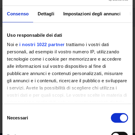
Consenso
Dettagli
Impostazioni degli annunci
In
Modules
Uso responsabile dei dati
Back to the study plan
Noi e
i nostri 1022 partner
trattiamo i vostri dati
Basic Life Support and
personali, ad esempio il vostro numero IP, utilizzando
defibrillation course (It will be
tecnologie come i cookie per memorizzare e accedere
alle informazioni sul vostro dispositivo al fine di
activated in the A.Y. 2028/2029)
pubblicare annunci e contenuti personalizzati, misurare
gli annunci e i contenuti, ricercare il pubblico e sviluppare
Teaching code
Credits
i servizi. Avete la possibilità di scegliere chi utilizza i
4S011584
1
vostri dati e per quali scopi. Le vostre scelte in materia di
Scientific Disciplinary Sector (SSD)
privacy sono applicabili solo su questa proprietà digitale
MEDS-24/C - Scienze infermieristiche generali, cliniche,
in cui avete effettuato le vostre scelte. È possibile
S
pediatriche e ostetrico-ginecologiche e neonatali
modificare o revocare il proprio consenso in qualsiasi
Necessari
e
momento dalla Dichiarazione sui cookie o facendo clic
l
sull'icona di attivazione della privacy.
e