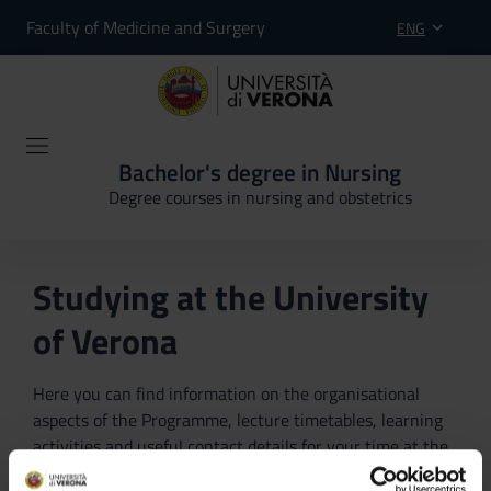
Faculty of Medicine and Surgery
ENG
Bachelor's degree in Nursing
Degree courses in nursing and obstetrics
Studying at the University
of Verona
Here you can find information on the organisational
aspects of the Programme, lecture timetables, learning
activities and useful contact details for your time at the
University, from enrolment to graduation.