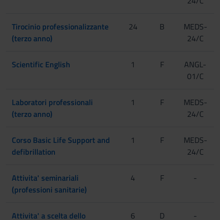
24/C
Tirocinio professionalizzante
24
B
MEDS-
(terzo anno)
24/C
Scientific English
1
F
ANGL-
01/C
Laboratori professionali
1
F
MEDS-
(terzo anno)
24/C
Corso Basic Life Support and
1
F
MEDS-
defibrillation
24/C
Attivita' seminariali
4
F
-
(professioni sanitarie)
Attivita' a scelta dello
6
D
-