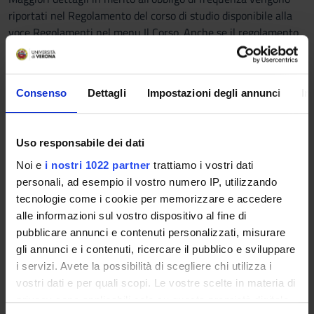
riportati nel Regolamento del corso di studio disponibile alla
voce Regolamenti nel menu Il Corso. Anche se il regolamento
non prevede un obbligo specifico, verifica le indicazioni
previste dal singolo docente per ciascun insegnamento o per
eventuali laboratori e/o tirocinio.
Consenso
Dettagli
Impostazioni degli annunci
In
Le
sedi di svolgimento delle lezioni e degli esami
sono le
seguenti:
Uso responsabile dei dati
Lente didattica
Noi e
i nostri 1022 partner
trattiamo i vostri dati
Istituti biologici
personali, ad esempio il vostro numero IP, utilizzando
Via Bengasi
tecnologie come i cookie per memorizzare e accedere
Attività didattiche regime
alle informazioni sul vostro dispositivo al fine di
pubblicare annunci e contenuti personalizzati, misurare
part-time: modalità di
gli annunci e i contenuti, ricercare il pubblico e sviluppare
i servizi. Avete la possibilità di scegliere chi utilizza i
richiesta
vostri dati e per quali scopi. Le vostre scelte in materia di
privacy sono applicabili solo su questa proprietà digitale
È consentita l
'iscrizione a tempo parziale
. Per saperne di più