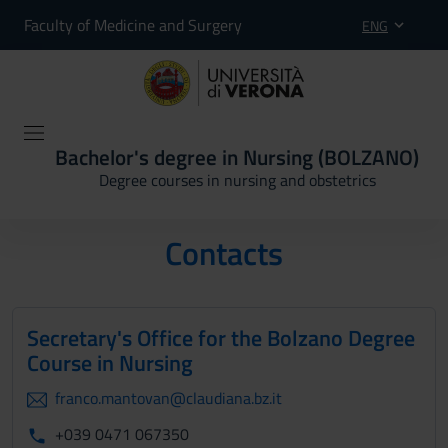
Faculty of Medicine and Surgery
ENG
Bachelor's degree in Nursing (BOLZANO)
Degree courses in nursing and obstetrics
Contacts
Secretary's Office for the Bolzano Degree
Course in Nursing
franco.mantovan@claudiana.bz.it
+039 0471 067350