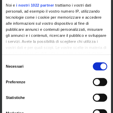
Noi e
i nostri 1022 partner
trattiamo i vostri dati
personali, ad esempio il vostro numero IP, utilizzando
tecnologie come i cookie per memorizzare e accedere
alle informazioni sul vostro dispositivo al fine di
pubblicare annunci e contenuti personalizzati, misurare
gli annunci e i contenuti, ricercare il pubblico e sviluppare
Information and reports for the
i servizi. Avete la possibilità di scegliere chi utilizza i
vostri dati e per quali scopi. Le vostre scelte in materia di
student component
privacy sono applicabili solo su questa proprietà digitale
in cui avete effettuato le vostre scelte. È possibile
If you want to consult the channels and services
S
modificare o revocare il proprio consenso in qualsiasi
Necessari
made available by the University and reserved for
e
momento dalla Dichiarazione sui cookie o facendo clic
students enrolled in any course offered by the
l
sull'icona di attivazione della privacy.
University of Verona (courses of study, specialization,
e
Preferenze
doctorate, single courses, advanced courses, master's
z
Con il tuo consenso, vorremmo anche:
degrees, etc.) consult the service
References for
i
raccogliere informazioni sulla tua posizione
information and reports by the student component
o
Statistiche
geografica, con un'approssimazione di qualche
available in Myunivr.
n
metro,
e