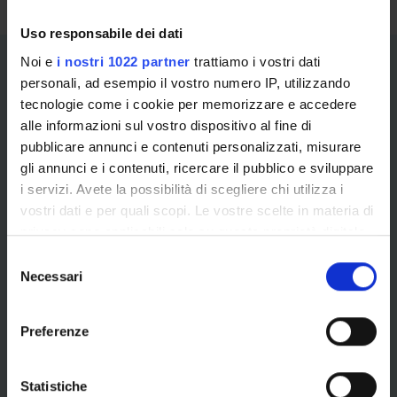
Uso responsabile dei dati
Noi e
i nostri 1022 partner
trattiamo i vostri dati
personali, ad esempio il vostro numero IP, utilizzando
tecnologie come i cookie per memorizzare e accedere
alle informazioni sul vostro dispositivo al fine di
pubblicare annunci e contenuti personalizzati, misurare
gli annunci e i contenuti, ricercare il pubblico e sviluppare
Informazioni e segnalazioni per
i servizi. Avete la possibilità di scegliere chi utilizza i
la componente studentesca
vostri dati e per quali scopi. Le vostre scelte in materia di
privacy sono applicabili solo su questa proprietà digitale
Se vuoi consultare i canali e i servizi messi a
in cui avete effettuato le vostre scelte. È possibile
S
disposizione dell'Ateneo e riservati alle studentesse e
modificare o revocare il proprio consenso in qualsiasi
Necessari
e
agli studenti iscritti a qualsiasi corso offerto
momento dalla Dichiarazione sui cookie o facendo clic
l
dall’Università degli Studi di Verona (corsi di studio, di
sull'icona di attivazione della privacy.
e
specializzazione, di dottorato, corsi singoli, corsi di
Preferenze
z
perfezionamento, master, ecc.) consulta il servizio
Con il tuo consenso, vorremmo anche:
i
Riferimenti per informazioni e segnalazioni da parte
raccogliere informazioni sulla tua posizione
o
Statistiche