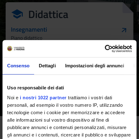
Didattica
Insegnamenti
Piano didattico
Calendario didattico
Periodi di lezione
Consenso
Dettagli
Impostazioni degli annunci
In
Uso responsabile dei dati
Scopri il Corso
Scopri come iscriverti
Noi e
i nostri 1022 partner
trattiamo i vostri dati
personali, ad esempio il vostro numero IP, utilizzando
tecnologie come i cookie per memorizzare e accedere
alle informazioni sul vostro dispositivo al fine di
pubblicare annunci e contenuti personalizzati, misurare
Le prospettive
gli annunci e i contenuti, ricercare il pubblico e sviluppare