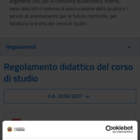
argomenti utili per la comunità studentesca. Inoltre,
sono descritti il sistema di assicurazione della qualità e i
servizi di orientamento per le future matricole, per
facilitare la scelta del corso di studio.
Regolamenti
Regolamento didattico del corso
di studio
A.A. 2026/2027
Regolamento didattico del corso di studio
405 Kb
2026/2027