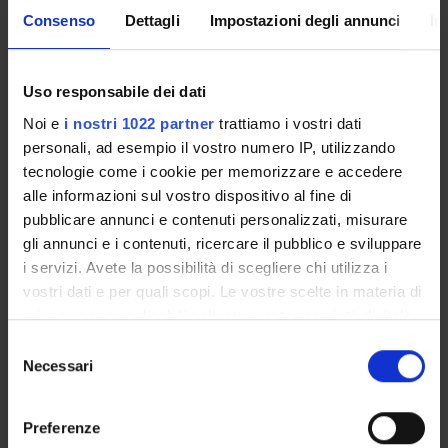
Consenso
Dettagli
Impostazioni degli annunci
In
È il documento che specifica gli aspetti organizzativi del
Corso di Studio, in conformità con il Regolamento Didattico
di Ateneo e con l’Ordinamento del Corso. Viene pubblicato
Uso responsabile dei dati
nei mesi di
giugno/luglio
e contiene informazioni generali
Noi e
i nostri 1022 partner
trattiamo i vostri dati
sul Corso di Studio, sugli insegnamenti e sulle regole sul
personali, ad esempio il vostro numero IP, utilizzando
percorso di formazione.
tecnologie come i cookie per memorizzare e accedere
alle informazioni sul vostro dispositivo al fine di
Altri Regolamenti
pubblicare annunci e contenuti personalizzati, misurare
gli annunci e i contenuti, ricercare il pubblico e sviluppare
i servizi. Avete la possibilità di scegliere chi utilizza i
vostri dati e per quali scopi. Le vostre scelte in materia di
Regolamento sulla contribuzione
privacy sono applicabili solo su questa proprietà digitale
studentesca
in cui avete effettuato le vostre scelte. È possibile
Link
S
modificare o revocare il proprio consenso in qualsiasi
Necessari
e
momento dalla Dichiarazione sui cookie o facendo clic
l
sull'icona di attivazione della privacy.
e
Regolamento studenti
Preferenze
z