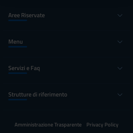
con altre informazioni che hai fornito loro o che hanno
raccolto dal tuo utilizzo dei loro servizi.
Aree Riservate
Menu
Servizi e Faq
Strutture di riferimento
Amministrazione Trasparente
Privacy Policy