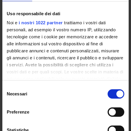
Credits
Uso responsabile dei dati
1
Noi e
i nostri 1022 partner
trattiamo i vostri dati
Period
personali, ad esempio il vostro numero IP, utilizzando
1 SEMESTRE PROFESSIONI SANITARIE
tecnologie come i cookie per memorizzare e accedere
alle informazioni sul vostro dispositivo al fine di
Academic staff
pubblicare annunci e contenuti personalizzati, misurare
Not yet assigned
gli annunci e i contenuti, ricercare il pubblico e sviluppare
i servizi. Avete la possibilità di scegliere chi utilizza i
Lessons timetable
vostri dati e per quali scopi. Le vostre scelte in materia di
privacy sono applicabili solo su questa proprietà digitale
in cui avete effettuato le vostre scelte. È possibile
S
modificare o revocare il proprio consenso in qualsiasi
INFERMIERISTICA CLINICA 1
Necessari
e
momento dalla Dichiarazione sui cookie o facendo clic
l
Credits
sull'icona di attivazione della privacy.
e
Preferenze
1
z
Con il tuo consenso, vorremmo anche:
i
Period
raccogliere informazioni sulla tua posizione
o
Statistiche