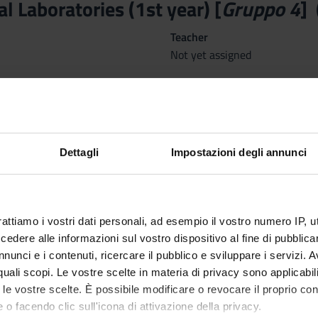
l Laboratories (1st year) [
Gruppo 4
]
Teacher
Not yet assigned
Language
Italian
nary Sector (SSD)
ng and Midwifery Sciences
Dettagli
Impostazioni degli annunci
corsi annuali) PROFESSIONI SANITARIE dal Oct 1, 2026 al Sep 30,
rattiamo i vostri dati personali, ad esempio il vostro numero IP, 
dere alle informazioni sul vostro dispositivo al fine di pubblica
nunci e i contenuti, ricercare il pubblico e sviluppare i servizi. A
ctives
r quali scopi. Le vostre scelte in materia di privacy sono applicabi
to le vostre scelte. È possibile modificare o revocare il proprio 
rovide the student with technical-practical, relational, problem-sol
 o facendo clic sull'icona di attivazione della privacy.
 clinical environment with patients, in order to reduce the emotio