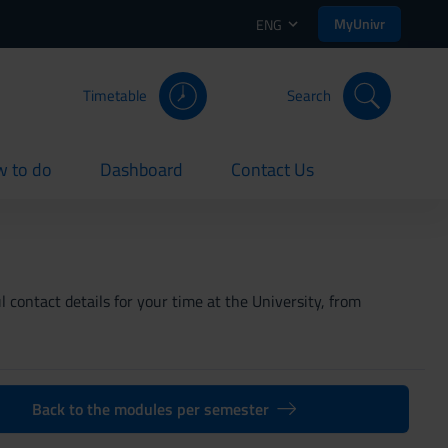
MyUnivr
ENG
Timetable
Search
 to do
Dashboard
Contact Us
rent
current
current
 contact details for your time at the University, from
Back to the modules per semester