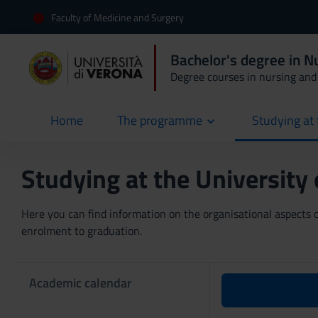
Faculty of Medicine and Surgery
Bachelor's degree in 
Degree courses in nursing and 
Home
The programme
Studying at 
current
Studying at the University
Here you can find information on the organisational aspects of
enrolment to graduation.
Academic calendar