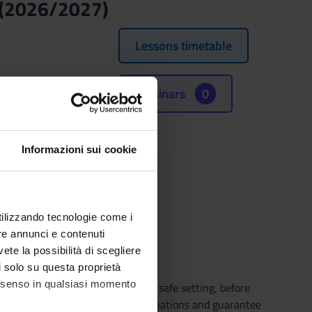
 (2026/2027)
Lessons timetable
Seminars
0
Informazioni sui cookie
 2027.
utilizzando tecnologie come i
re annunci e contenuti
vete la possibilità di scegliere
li solo su questa proprietà
consenso in qualsiasi momento
ving and organizational skills in safe setting, before
nal impact that comes from real situations and guarantee