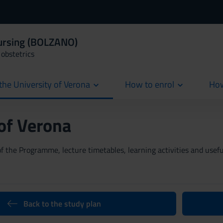
Nursing (BOLZANO)
obstetrics
the University of Verona
How to enrol
How
cur
 of Verona
 the Programme, lecture timetables, learning activities and useful
Back to the study plan