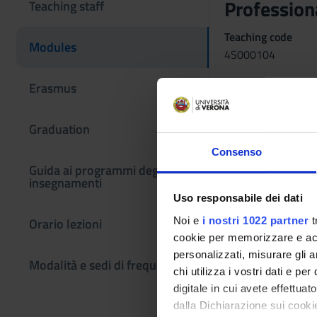
Professiona
Teaching staff
Teaching code
Modules
4S000104
Credits
Erasmus
1
Graduation
Scientific Discipli
MEDS-24/C - Nursi
Consenso
Guida ai programmi degli
Period
insegnamenti
1° e 2° semestre (
Uso responsabile dei dati
Courses Single
Noi e
i nostri 1022 partner
t
Orario lezioni
Not Authorized
cookie per memorizzare e acce
personalizzati, misurare gli an
Modalità e sedi di frequenza
Learning obje
chi utilizza i vostri dati e pe
digitale in cui avete effettua
The course aims to p
dalla Dichiarazione sui cookie
clinical practice in