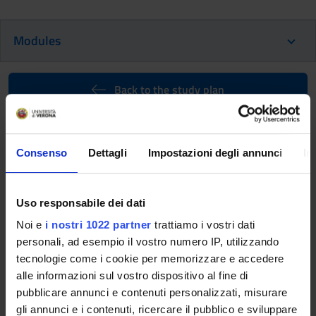
Modules
Back to the study plan
Professional Laboratories (2nd
year) (It will be activated in the
Consenso
Dettagli
Impostazioni degli annunci
In
A.Y. 2027/2028)
Teaching code
Credits
Uso responsabile dei dati
4S000105
1
Noi e
i nostri 1022 partner
trattiamo i vostri dati
Scientific Disciplinary Sector (SSD)
personali, ad esempio il vostro numero IP, utilizzando
MEDS-24/C - Scienze infermieristiche generali, cliniche,
tecnologie come i cookie per memorizzare e accedere
pediatriche e ostetrico-ginecologiche e neonatali
alle informazioni sul vostro dispositivo al fine di
pubblicare annunci e contenuti personalizzati, misurare
Learning objectives
gli annunci e i contenuti, ricercare il pubblico e sviluppare