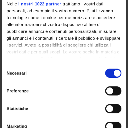
Noi e
i nostri 1022 partner
trattiamo i vostri dati
Credits
personali, ad esempio il vostro numero IP, utilizzando
1
tecnologie come i cookie per memorizzare e accedere
alle informazioni sul vostro dispositivo al fine di
Period
pubblicare annunci e contenuti personalizzati, misurare
1° e 2° semestre (corsi annuali) PROFESSIONI
gli annunci e i contenuti, ricercare il pubblico e sviluppare
SANITARIE
i servizi. Avete la possibilità di scegliere chi utilizza i
vostri dati e per quali scopi. Le vostre scelte in materia di
Academic staff
privacy sono applicabili solo su questa proprietà digitale
Giuseppe Bertini
in cui avete effettuato le vostre scelte. È possibile
S
modificare o revocare il proprio consenso in qualsiasi
Necessari
Lessons timetable
e
momento dalla Dichiarazione sui cookie o facendo clic
l
sull'icona di attivazione della privacy.
e
Preferenze
Learning objectives
z
Con il tuo consenso, vorremmo anche:
i
The course introduces the student to the ability of describing
raccogliere informazioni sulla tua posizione
o
Statistiche
the human’s body structure (both considering the macroscopic
geografica, con un'approssimazione di qualche
n
level and the microscopic level) in normal conditions.
metro,
e
Moreover the course develop the knowing of the essential
Marketing